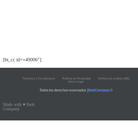
[bt_cc id=»49006″]
Términos y Condiciones
Política de Privacidad
Política de cookies (UE)
Aviso Legal
Todos los derechos reservados |
IbohCompany
©
Made with ♥ Iboh
Company